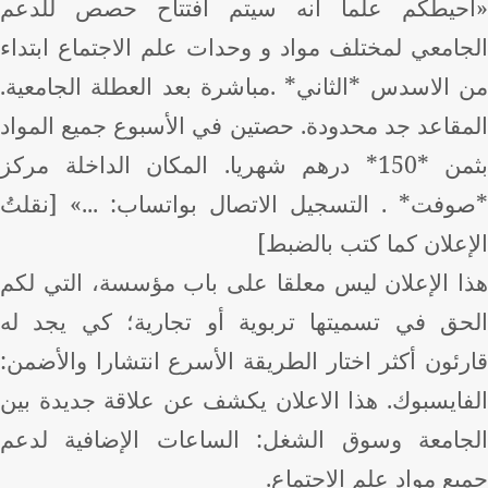
حيطكم علما أنه سيتم افتتاح حصص للدعم
جامعي لمختلف مواد و وحدات علم الاجتماع ابتداء
 الاسدس *الثاني* .مباشرة بعد العطلة الجامعية.
مقاعد جد محدودة. حصتين في الأسبوع جميع المواد
بثمن *150* درهم شهريا. المكان الداخلة مركز
وفت* . التسجيل الاتصال بواتساب: ...» [نقلتُ
إعلان كما كتب بالضبط]
ا الإعلان ليس معلقا على باب مؤسسة، التي لكم
حق في تسميتها تربوية أو تجارية؛ كي يجد له
رئون أكثر اختار الطريقة الأسرع انتشارا والأضمن:
فايسبوك. هذا الاعلان يكشف عن علاقة جديدة بين
جامعة وسوق الشغل: الساعات الإضافية لدعم
يع مواد علم الاجتماع
.