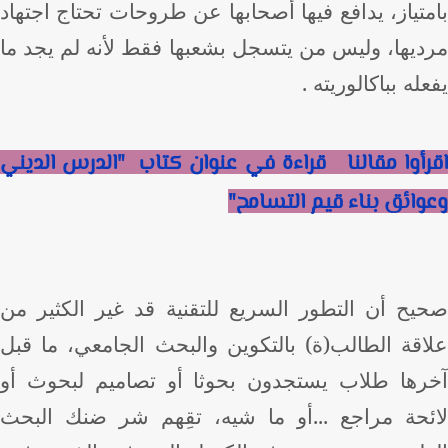
تياز، يدافع فيها أصحابها عن طروحات تحتاج اجتهاد
ديها، وليس من يتسجل بشعبها فقط لأنه لم يجد ما
له بباكالوريته
.
رأوا مقالنا قراءة في عنوان كتاب "الدرس الديني
وائق بناء قيم التسامح"
يح أن التطور السريع للتقنية قد غير الكثير من
اقة الطالب(ة) بالتكوين والبحث الجامعي، ما قبل
رها طلاب يستجدون بحوثا أو تصاميم لبحوث أو
ئحة مراجع ...أو ما شيه، تقِهم شر ضنك البحث