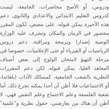
روس، أو الأصح محاضرات، الجامعة، ليست
روس التعليم الابتدائي والاعدادي والثانوي. دعم
ه الأخيرة يمكن قبوله، على مضض، لكون المقرر
صور في الزمان والمكان وتشرف عليه الوزارة
وصية إصدارا وبرمجة ومراقبة. دعم دروس
رياضيات أو الفيزياء أو حتى الإعلاميات، خصوصا في
حلة التهيؤ لامتحان الولوج إلى بعض أصناف
معاهد العليا، يمكن قبوله. لكن دعم المقررات
نظرية بالشعب الجامعية، كمسالك الآداب (بلغاته)،
الاجتماعيات فلا أظن أن أحدا يمكنه تجرع ذلك. أما
بة الفلسفة وعلم الاجتماع وعلم النفس فهي، لا
ن أن هناك من يعارضني، حقول نظرية و"علمية"