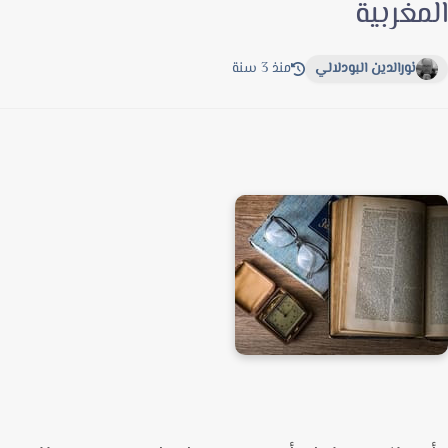
مغربية
نورالدين البودلالي
منذ 3 سنة